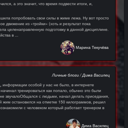
лся, а это значит, что время подвести итоги, и,
решила попробовать свои силы в жиме лежа. Ну вот просто
ое движение из «тройки» (хоть и результат пока
 вела целенаправленную подготовку в данной дисциплине.
ства в ...
Марина Текучёва
Личные блоги / Дима Василец
д, информации особой у нас не было, в интернете
ачинал тренироваться как попало, обычно это были
 не звучалоОбщался с людьми, начал делать приседания,
ой жим остановился на отметке 150 килограммов, решил
познакомили с человеком который работает тренером в
Дима Василец