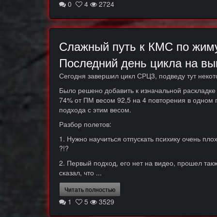
0
4
2724
Слажный путь к КМС по жиму
Последний день цикла на вы
Сегодня завершил цикл СРЦ3, подведу тут некот
Было решено добавить к изначальной раскладке 6
74% от ПМ весом 92,5 на 4 повторения в одном 
подхода с этим весом.
Разбор полетов:
1. Нужно научиться отпускать психику очень пло
?!?
2. Первый подход, его нет на видео, прошел так
сказал, что ...
Читать полностью
1
5
3529