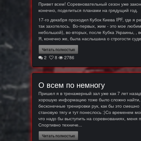
Привет всем! Соревновательный сезон уже закончи
конечно, поделиться планами на грядущий год.
17-го декабря проходил Кубок Киева IPF, где я 
так захотелось. Во-первых, жим - это мое любим
небольшой), во-вторых, после Кубка Украины, ,
Я, конечно же, была наслышана о строгости судей
Читать полностью
2
8
2786
О всем по немногу
Пришел я в тренажерный зал уже как 7 лет наза
хорошую информацию тоже было сложно найти, н
бесконечные тренировки рук, как бы это смешно
становую тягу и тут понеслось :)Со временем м
что надо бы выступить на соревнованиях, меня 
Спортивно техниче...
Читать полностью