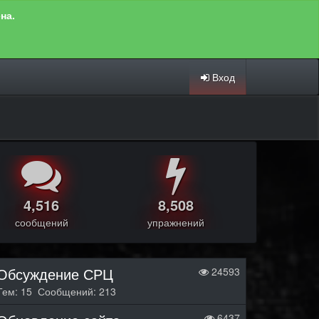
на.
Вход
4,516
8,508
сообщений
упражнений
Обсуждение СРЦ
24593
Тем: 15 Сообщений: 213
6437