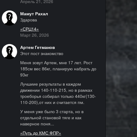
Апрель 21, 2026
Мамут Рахал
Здарова
«СРЦ14»
Март 26, 2026
Артем Гетманов
Этот пост знакомство
Меня зовут Артем, мне 17 лет. Рост
185см вес 86кг, планирую набрать до
93кг
Лучшиие результаты в каждом
движении 140-110-215, но в рамках
троеборья собирал только 440кг(130-
110-200),от них и считается пм.
У меня уже было 3 старта, но в
отдельной становой тяге и как
наверное поня...
«Путь до КМС ФПР»