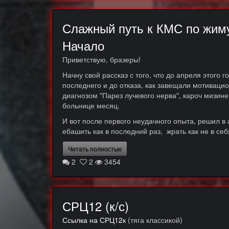
Слажный путь к КМС по жиму
Начало
Приветствую, бразеры!
Начну свой рассказ с того, что до апреля этого 
последнего и до отказа, как завещали мотивацион
диагнозом "Парез лучевого нерва", кароч мизине
больнице месяц.
И вот после первого неудачного опыта, решил в а
ебашить как в последний раз, жрать как не в себ
Читать полностью
2
2
3454
СРЦ12 (к/с)
Ссылка на СРЦ12к
(тяга классикой)