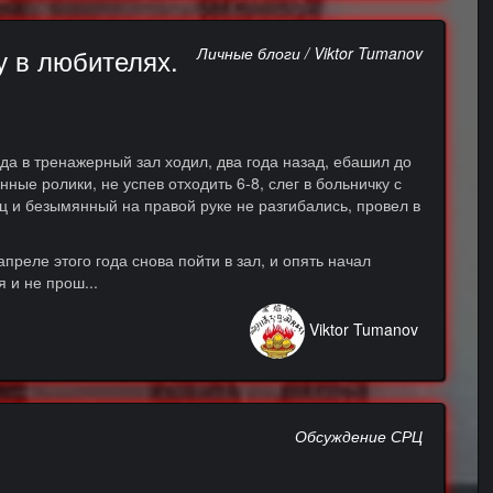
 в любителях.
Личные блоги / Viktor Tumanov
года в тренажерный зал ходил, два года назад, ебашил до
ные ролики, не успев отходить 6-8, слег в больничку с
ц и безымянный на правой руке не разгибались, провел в
преле этого года снова пойти в зал, и опять начал
я и не прош...
Viktor Tumanov
Обсуждение СРЦ