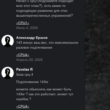
Начал с срц1(подскажите подходит
мне этот план?), есть какие-то
подходящие разминки для этих
вышеперечисленных упражнений?
«СРЦ1»
Июнь 4, 2026
Александр Ершов
143 минус ваш вес, это максимальное
разовое подтягивание
«СРЦ4»
Апрель 29, 2026
Pavelas R
база срц 4
Подтягивание 143кг
можете обьяснить как может быть
143кг ? как это работает, может тут
ошибка ?
«СРЦ4»