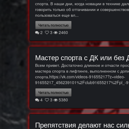
спорта. В наши дни, когда новации в технике д
говорить только об оттачивании и совершенство
пользоваться еще вл...
Читать полностью
2
3
2460
Мастер спорта с ДК или без 
Всем привет. Достаточно длинное и отчасти про
мастера спорта в лифтинге, выполненном с допи
спорта.https://vk.com/videos-91655217?z=video-
91655217_456239101%2Fclub91655217%2Fpl_-9
Читать полностью
4
3
5380
Препятствия делают нас сил