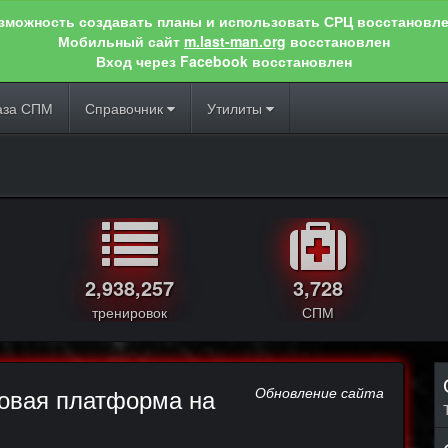
зможность создавать планы и использовать СРЦ восстановле
Мобильный сайт
m.last-man.org
восстановлен
Вход через Facebook восстановлен
аза СПМ
Справочник
Утилиты
2,938,257
3,728
тренировок
СПМ
Новая платформа на
Обновление сайта