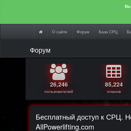
Во
О сайте
Форум
База СРЦ
Б
Форум
26,246
85,224
пользователей
планов
Бесплатный доступ к СРЦ. 
AllPowerlifting.com