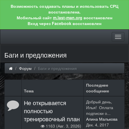
Возможность создавать планы и использовать СРЦ
восстановлена.
Мобильный сайт
m.last-man.org
восстановлен
Вход через Facebook восстановлен
Toggl
naviga
Баги и предложения
Форум
Баги и предложения
Последнее
Тема
сообщение
Не открывается
Добрый день,
Илья! Оплата
полностью
подписки о...
тренировочный план
Алина Малькова
Дек. 4, 2017
1163 (Авг. 3, 2026)