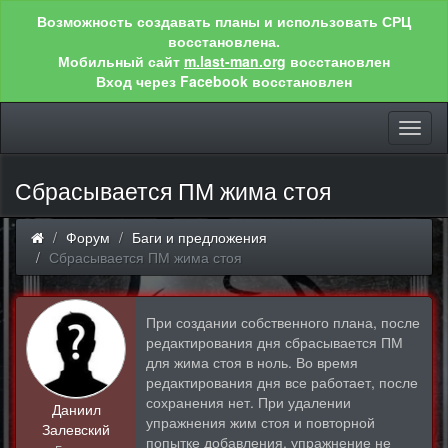
Возможность создавать планы и использовать СРЦ
восстановлена.
Мобильный сайт
m.last-man.org
восстановлен
Вход через Facebook восстановлен
Toggl
naviga
Сбрасывается ПМ жима стоя
Форум
Баги и предложения
Сбрасывается ПМ жима стоя
При создании собственного плана, после
редактирования дня сбрасывается ПМ
для жима стоя в ноль. Во время
редактирования дня все работает, после
сохранения нет. При удалении
Даниил
упражнения жим стоя и повторной
Залевский
попытке добавления, упражнение не