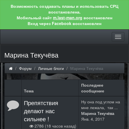
Возможность создавать планы и использовать СРЦ
восстановлена.
Мобильный сайт
m.last-man.org
восстановлен
Вход через Facebook восстановлен
Toggl
naviga
Марина Текучёва
Форум
Личные блоги
Марина Текучёва
Последнее
Тема
сообщение
Препятствия
Ну она под углом на
мне лежала, так ...
делают нас
Марина Текучёва
сильнее !
Янв. 4, 2017
2786 (18 часов назад)