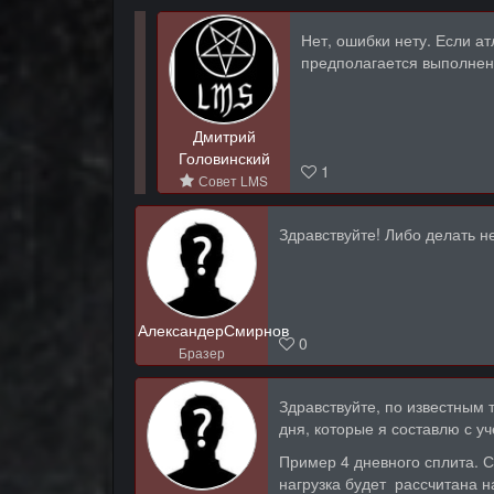
Нет, ошибки нету. Если а
предполагается выполнени
Дмитрий
Головинский
1
Совет LMS
Здравствуйте! Либо делать н
АлександерСмирнов
0
Бразер
Здравствуйте, по известным
дня, которые я составлю с у
Пример 4 дневного сплита. С
нагрузка будет рассчитана н