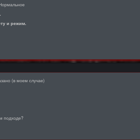
Нормальное
.
ту и режим.
азано (в моем случае)
ом подходе?