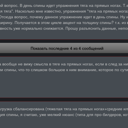
ой вопрос. В день спины идет упражнения тяга на прямых ногах. Т.е
я тяга". Насколько мне известно, упражнения "тяга на прямых ног
тсюда вопрос, почему данное упражнение идет в день спины. Ну и
рину. Получается в этом цикле акцент на толщину спины? т.к. из ве
вность уже нормально снижается. Прошу разъяснить данные, непо
Показать последние 4 из 4 сообщений
 вообще не вижу смысла в тяге на прямых ногах, если в след за ни
и спины, что-то слишком большое к ним внимание, которое по сути
агрузка сбалансирована (тяжелая тяга на прямых ногах+средние ил
ция спины, я считаю, уже мелкий нюанс (типа для про-билдеров, к