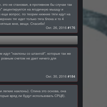
. это не становая, в противном бы случае так
ах" акцентируется на ягодичную мышцу и
 еще вопрос. по теории нижние тяги идут на
рхних тяг идет только тяга блока и то 4
нятные мне, вещи. Спасибо!
Окт. 26, 2016
#176
м идут "наклоны со штангой", которые так же
 ровным счетом не дает ничего для
Окт. 30, 2016
#184
и легкие наклоны). Спина это основа, она
оторые вряд ли будут использовать СРЦ8).