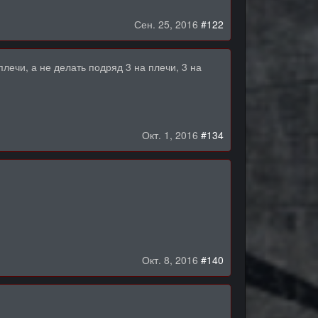
Сен. 25, 2016
#122
ечи, а не делать подряд 3 на плечи, 3 на
Окт. 1, 2016
#134
Окт. 8, 2016
#140