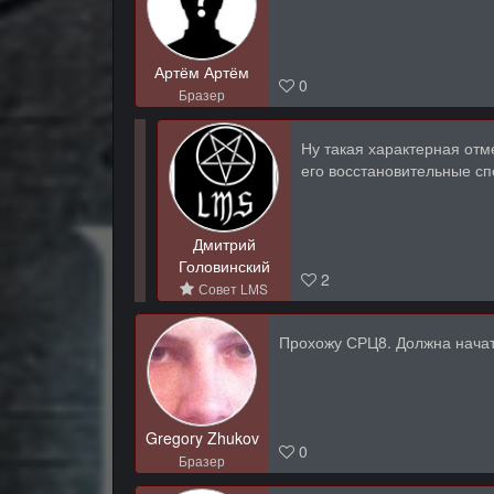
Артём Артём
0
Бразер
Ну такая характерная отм
его восстановительные сп
Дмитрий
Головинский
2
Совет LMS
Прохожу СРЦ8. Должна начат
Gregory Zhukov
0
Бразер