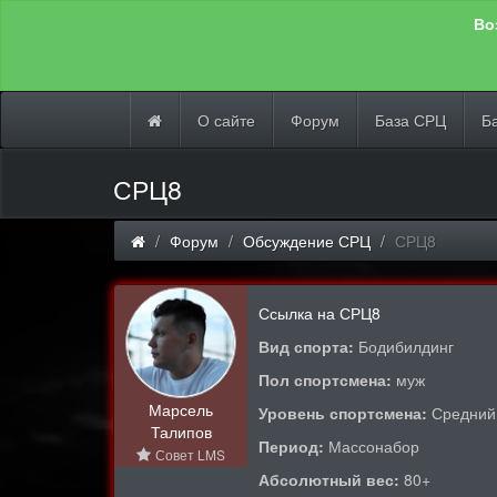
Во
О сайте
Форум
База СРЦ
Б
СРЦ8
Форум
Обсуждение СРЦ
СРЦ8
Ссылка на СРЦ8
Вид спорта:
Бодибилдинг
Пол спортсмена:
муж
Марсель
Уровень спортсмена:
Средний
Талипов
Период:
Массонабор
Совет LMS
Абсолютный вес:
80+