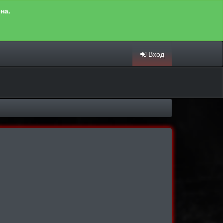
на.
Вход