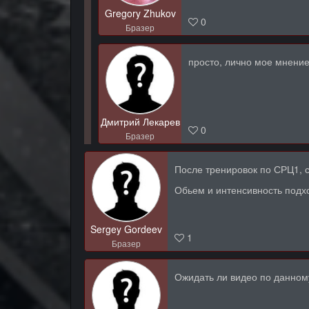
Gregory Zhukov
0
Бразер
просто, лично мое мнение
Дмитрий Лекарев
0
Бразер
После тренировок по СРЦ1, 
Обьем и интенсивность подх
Sergey Gordeev
1
Бразер
Ожидать ли видео по данном