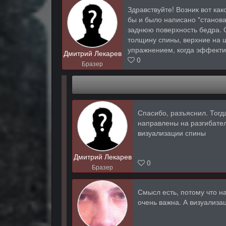
Здравствуйте! Возник вот как
бы и было написано "станова
заднюю поверхность бедра. О
толщину спины, верхние на ши
упражнением, когда эффекти
Дмитрий Лекарев
0
Бразер
Спасибо, разъяснил. Тогда
направлены на разгибател
визуализации спины
Дмитрий Лекарев
0
Бразер
Смысл есть, потому что н
очень важна. А визуализа