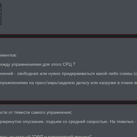
оментов:
ежду упражнениями для этого СРЦ ?
нений - свободная или нужно придерживаться какой-либо схемы (с
упражнениями на пресс\икры\заднюю дельту или нагрузки в плане 
ости от тяжести самого упражнения;
одчеркнутое опускание, подъем со средней скоростью. На тяжелых
тесь со статьей "ОФП и плоскостной тренинг".