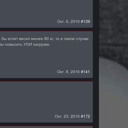
Окт. 6, 2016
#139
ы атлет весил менее 80 кг, то в таком случае
бы повысить УОИ нагрузки.
Окт. 8, 2016
#141
Окт. 23, 2016
#172