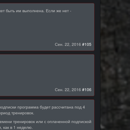
ет быть им выполнена. Если же нет -
Сен. 22, 2016
#105
Сен. 22, 2016
#106
подписки программа будет рассчитана под 4
ериод тренировок.
ремени тренировок или с оплаченной подпиской
, как в 1 неделю.