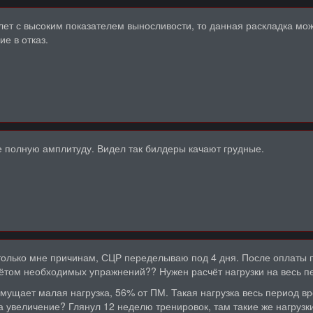
тлет с высоким показателем выносливости, то данная раскладка мож
е в отказ.
е полную амплитуду. Видел так билдеры качают грудные.
 только мне причинам, СЦР переделываю под 4 дня. После оплаты 
чётом необходимых упражнений?? Нужен расчёт нагрузки на весь п
мущает малая нагрузка, 56% от ПМ. Такая нагрузка весь период в
а увеличение? Глянул 12 неделю тренировок, там такие же нагрузки