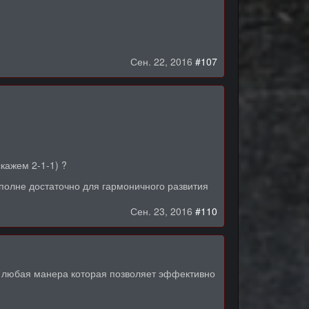
Сен. 22, 2016
#107
кажем 2-1-1) ?
вполне достаточно для гармоничного развития
Сен. 23, 2016
#110
 - любая манера которая позволяет эффективно