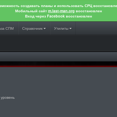
зможность создавать планы и использовать СРЦ восстановле
Мобильный сайт
m.last-man.org
восстановлен
Вход через Facebook восстановлен
аза СПМ
Справочник
Утилиты
 уровень