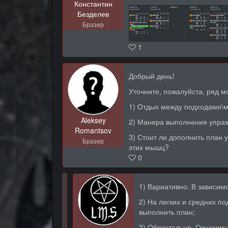
Константин
Безделев
Бразер
1
Добрый день!
Уточните, пожалуйста, ряд м
1) Отдых между подходами\м
Aleksey
2) Манера выполнения упраж
Romantsov
3) Стоит ли дополнить план 
Бразер
этих мышц?
0
1) Вариативно. В зависим
2) На легких и средних п
выполнить план;
3) Обязательно. Ознакомь