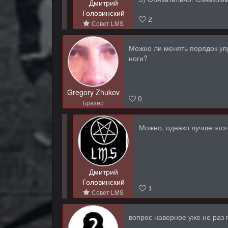
Дмитрий
Головинский
2
Совет LMS
Можно ли менять порядок уп
ноги?
Gregory Zhukov
0
Бразер
Можно, однако лучше этог
Дмитрий
Головинский
1
Совет LMS
вопрос наверное уже не раз 